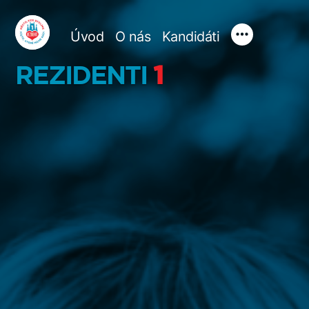
Přejít
Úvod
O nás
Kandidáti
k
REZIDENTI 1
obsahu
webu