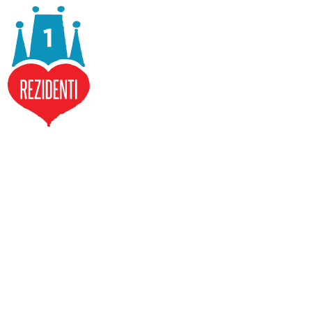
Staré Město
Nezávislý kandidát
Žije na Starém Městě čtvrt století. Od
roku 2016 je spoluzakladatelkou a
spolupořadatelkou tradičních
sousedských setkání na Kozím plácku. Ve