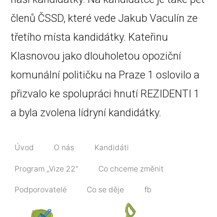
členů ČSSD, které vede Jakub Vaculín ze
třetího místa kandidátky. Kateřinu
Klasnovou jako dlouholetou opoziční
komunální političku na Praze 1 oslovilo a
přizvalo ke spolupráci hnutí REZIDENTI 1
a byla zvolena lídryní kandidátky.
Úvod
O nás
Kandidáti
Program „Vize 22“
Co chceme změnit
Podporovatelé
Co se děje
fb