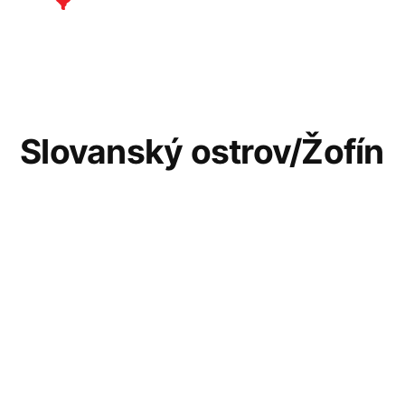
Slovanský ostrov/Žofín
– dnes děláme pro
naše nejmenší
rezidenty z 1 dětský
den!