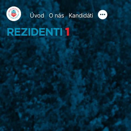
Přejít
Úvod
O nás
Kandidáti
k
REZIDENTI 1
obsahu
webu